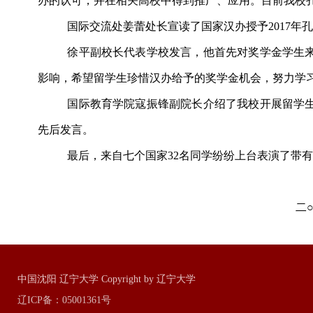
办的认可，并在相关高校中得到推广、应用。目前我校
国际交流处姜蕾处长宣读了国家汉办授予
2017
年
徐平副校长代表学校发言，他首先对奖学金学生
影响，希望留学生珍惜汉办给予的奖学金机会，努力学
国际教育学院寇振锋副院长介绍了我校开展留学
先后发言。
最后，来自七个国家
32
名同学纷纷上台表演了带
二
中国沈阳 辽宁大学 Copyright by 辽宁大学
辽ICP备：05001361号