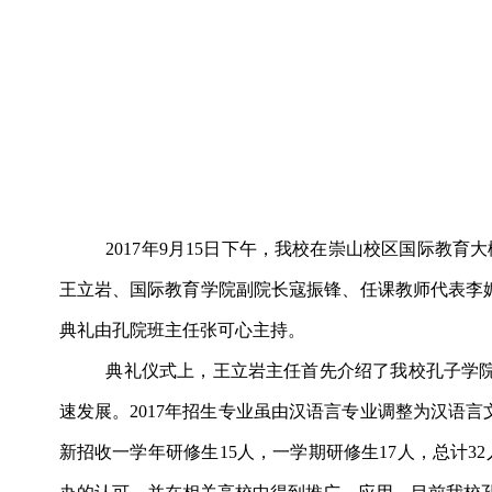
2017
年
9
月
15
日下午，我校在崇山校区国际教育大
王立岩、国际教育学院副院长寇振锋、任课教师代表李
典礼由孔院班主任张可心主持。
典礼仪式上，王立岩主任首先介绍了我校孔子学
速发展。
2017
年招生专业虽由汉语言专业调整为汉语言
新招收一学年研修生
15
人，一学期研修生
17
人，总计
32